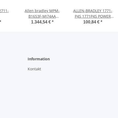
Allen bradley MPM-
ALLEN-BRADLEY 1771-
B1653F-MJ74AA
P4S 1771P4S POWER
SERVOMOTOR MOTOR
SUPPLY
*
1.344,54 €
*
100,84 €
*
SERVO
Information
Kontakt