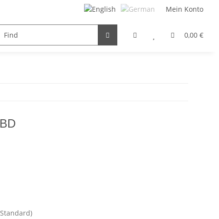
Mein Konto
FILTER / DROSSEL
GEAR MOTORS
HYDRAULIC
0,00 €
IBD
(Standard)