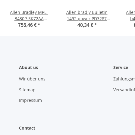
Allen Bradley MPL-
Allen bradly Bulletin
Alle
B430P-SK72AA
1492 power PD3287
b4
SERVOMOTOR servo
PD3C2127
Mpl
755,46 €
*
40,34 €
*
motors
About us
Service
Wir über uns
Zahlungsm
Sitemap
Versandin
Impressum
Contact