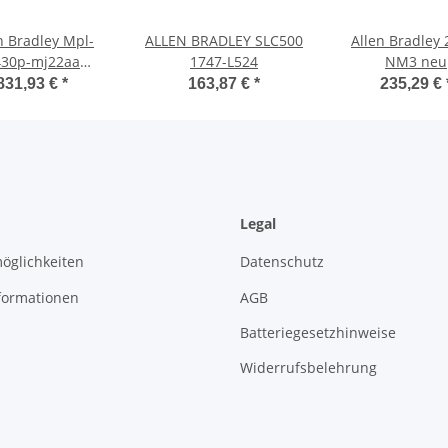
n Bradley Mpl-
ALLEN BRADLEY SLC500
Allen Bradley 2711-
30p-mj22aa
1747-L524
NM3 neu
b430pmj22aa
831,93 €
*
163,87 €
*
235,29 €
Legal
öglichkeiten
Datenschutz
formationen
AGB
Batteriegesetzhinweise
Widerrufsbelehrung