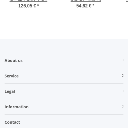
5482-4UA11
6ES7
126,05 €
*
54,62 €
*
6ES54824UA11
About us
Service
Legal
Information
Contact