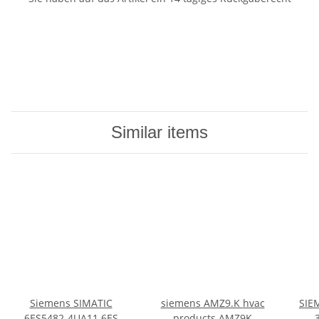
Similar items
Siemens SIMATIC
siemens AMZ9.K hvac
SIE
6ES5482-4UA11 6ES
products AMZ9K