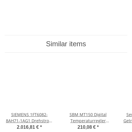
Similar items
SIEMENS 1FT6082-
SBM MT150 Digital
Sew 0,37 kw
8AH71-1AG1 Drehstrom
Temperaturregler
Get
Servomotor
Thermostat Temperatur
2.016,81 €
*
210,08 €
*