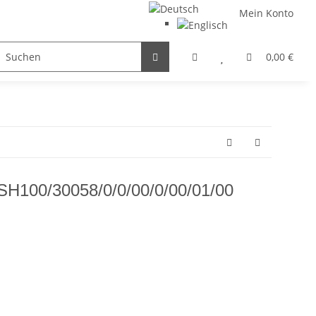
Mein Konto
FILTER / DROSSEL
GETRIEBEMOTOREN
HYDRAULI
0,00 €
 iSH100/30058/0/0/00/0/00/01/00