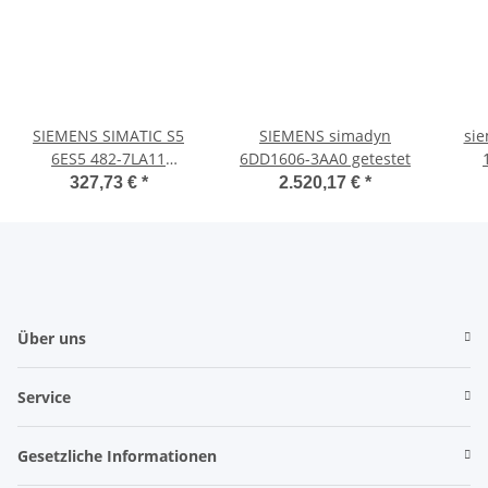
SIEMENS SIMATIC S5
SIEMENS simadyn
sie
6ES5 482-7LA11
6DD1606-3AA0 getestet
6ES5482-7LA11 Digital E-
6E
327,73 €
*
2.520,17 €
*
stand 12
Über uns
Service
Gesetzliche Informationen