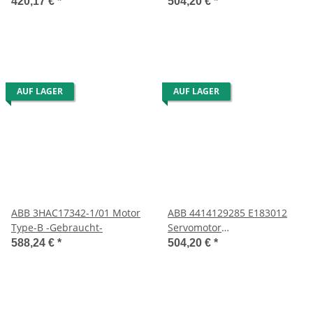
starken Gebrauchsspuren
420,17 €
*
504,20 €
*
AUF LAGER
AUF LAGER
ABB 3HAC17342-1/01 Motor
ABB 4414129285 E183012
Type-B -Gebraucht-
Servomotor
4414129285E183012
588,24 €
*
504,20 €
*