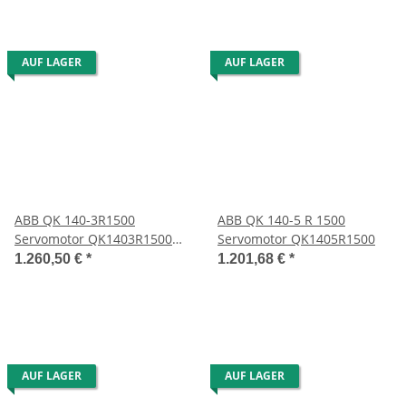
AUF LAGER
AUF LAGER
ABB QK 140-3R1500
ABB QK 140-5 R 1500
Servomotor QK1403R1500
Servomotor QK1405R1500
GS 8096161W59
1.260,50 €
*
1.201,68 €
*
AUF LAGER
AUF LAGER