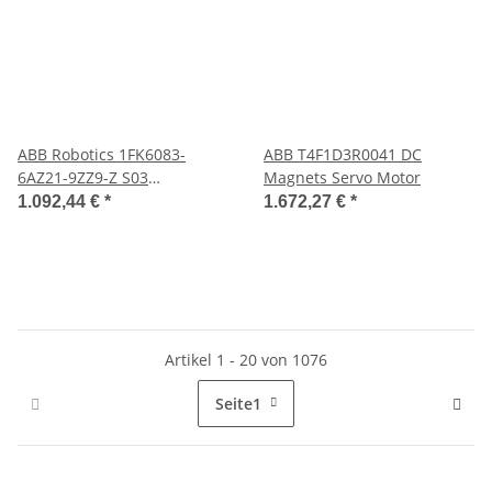
ABB Robotics 1FK6083-
ABB T4F1D3R0041 DC
6AZ21-9ZZ9-Z S03
Magnets Servo Motor
Servomotor
1.092,44 €
*
1.672,27 €
*
Artikel 1 - 20 von 1076
Seite
1