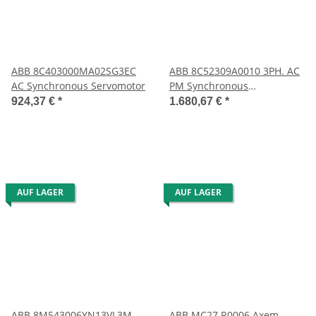
ABB 8C403000MA02SG3EC
ABB 8C52309A0010 3PH. AC
AC Synchronous Servomotor
PM Synchronous
Servomotor
924,37 €
*
1.680,67 €
*
AUF LAGER
AUF LAGER
ABB 8M543006YN13VL3M
ABB MC27 R0006 Axem