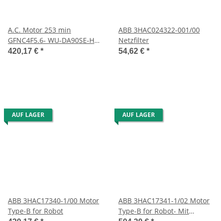
A.C. Motor 253 min
ABB 3HAC024322-001/00
GFNC4F5.6- WU-DA90SE-H
Netzfilter
Drehstrommotor
420,17 €
*
54,62 €
*
AUF LAGER
AUF LAGER
ABB 3HAC17340-1/00 Motor
ABB 3HAC17341-1/02 Motor
Type-B for Robot
Type-B for Robot- Mit