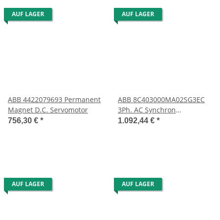
AUF LAGER
AUF LAGER
ABB 4422079693 Permanent
ABB 8C403000MA02SG3EC
Magnet D.C. Servomotor
3Ph. AC Synchron
Servomotor
756,30 €
*
1.092,44 €
*
AUF LAGER
AUF LAGER