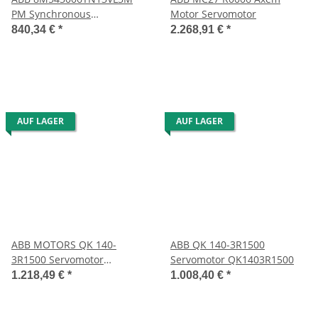
PM Synchronous
Motor Servomotor
Servomotor
840,34 €
*
2.268,91 €
*
AUF LAGER
AUF LAGER
ABB MOTORS QK 140-
ABB QK 140-3R1500
3R1500 Servomotor
Servomotor QK1403R1500
QK1403R1500
1.218,49 €
*
1.008,40 €
*