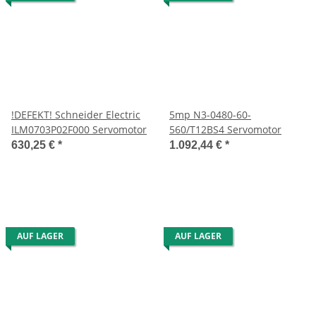
!DEFEKT! Schneider Electric
5mp N3-0480-60-
ILM0703P02F000 Servomotor
560/T12BS4 Servomotor
630,25 €
*
1.092,44 €
*
AUF LAGER
AUF LAGER