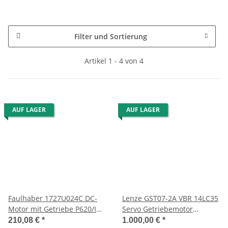
Filter und Sortierung
Artikel 1 - 4 von 4
AUF LAGER
AUF LAGER
Faulhaber 1727U024C DC-
Lenze GST07-2A VBR 14LC35
Motor mit Getriebe P620/I
Servo Getriebemotor
3106
16239976
210,08 €
*
1.000,00 €
*