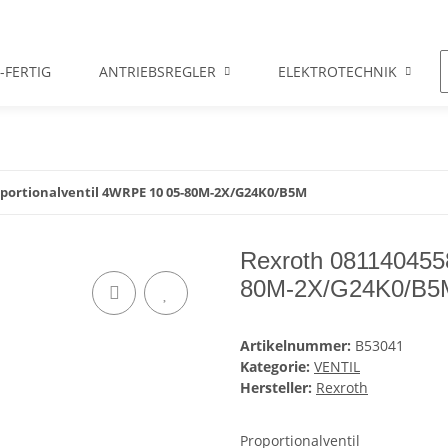
-FERTIG
ANTRIEBSREGLER
ELEKTROTECHNIK
oportionalventil 4WRPE 10 05-80M-2X/G24K0/B5M
Rexroth 0811404558
80M-2X/G24K0/B5
Artikelnummer:
B53041
Kategorie:
VENTIL
Hersteller:
Rexroth
Proportionalventil