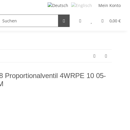
Mein Konto
FILTER / DROSSEL
GETRIEBEMOTOREN
HYDRAULI
0,00 €
 Proportionalventil 4WRPE 10 05-
M