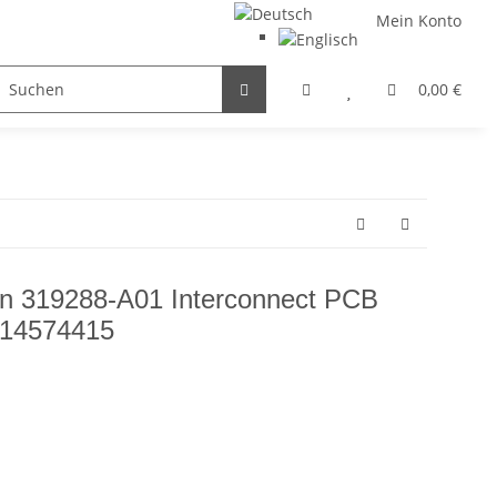
Mein Konto
FILTER / DROSSEL
GETRIEBEMOTOREN
HYDRAULI
0,00 €
on 319288-A01 Interconnect PCB
 14574415