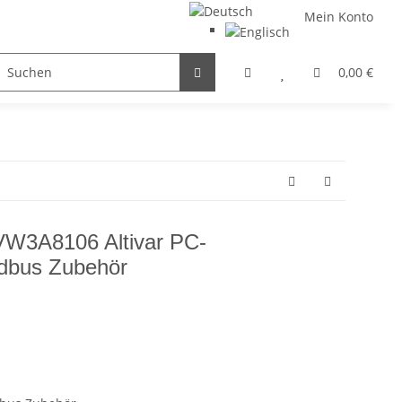
Mein Konto
FILTER / DROSSEL
GETRIEBEMOTOREN
HYDRAULI
0,00 €
 VW3A8106 Altivar PC-
dbus Zubehör