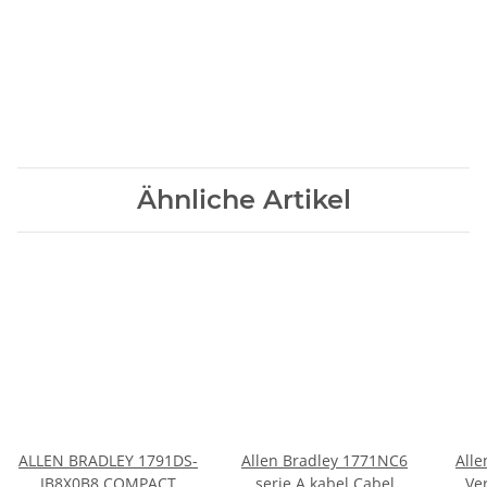
Ähnliche Artikel
ALLEN BRADLEY 1791DS-
Allen Bradley 1771NC6
Alle
IB8X0B8 COMPACT
serie A kabel Cabel
Ve