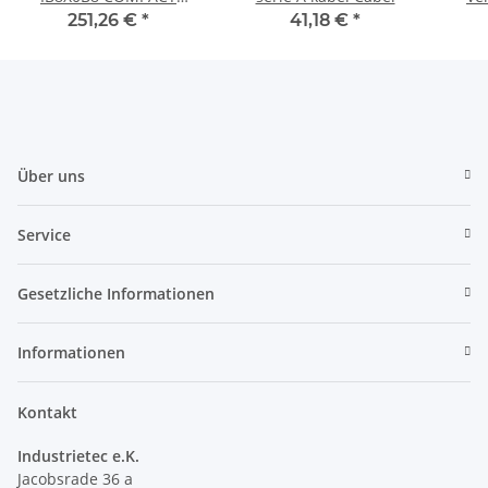
BLOCK SAFETY
251,26 €
*
41,18 €
*
Über uns
Service
Gesetzliche Informationen
Informationen
Kontakt
Industrietec e.K.
Jacobsrade 36 a