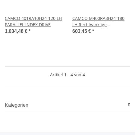
CAMCO 401RA10H24-120 LH
CAMCO M400RA8H24-180
PARALLEL INDEX DRIVE
LH Rechtwinklige
Schrittschaltgetriebe
1.034,48 €
*
603,45 €
*
Artikel 1 - 4 von 4
Kategorien