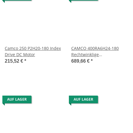
Camco 250 P2H20-180 Index
CAMCO 400RA6H24-180
Drive DC Motor
Rechtwinklige
Schrittschaltgetriebe
215,52 €
*
689,66 €
*
AUF LAGER
AUF LAGER