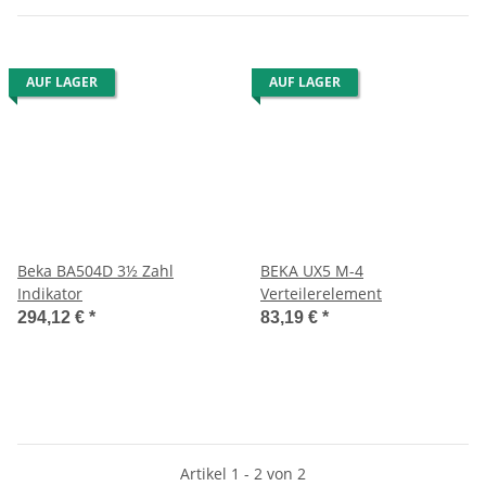
AUF LAGER
AUF LAGER
Beka BA504D 3½ Zahl
BEKA UX5 M-4
Indikator
Verteilerelement
294,12 €
*
83,19 €
*
Artikel 1 - 2 von 2