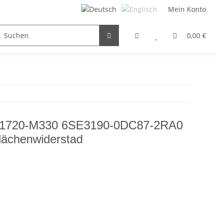
Mein Konto
FILTER / DROSSEL
GETRIEBEMOTOREN
HYDRAULI
0,00 €
E1720-M330 6SE3190-0DC87-2RA0
ächenwiderstad