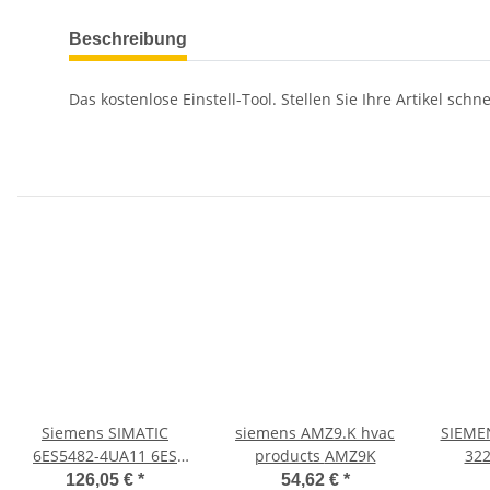
Beschreibung
Das kostenlose Einstell-Tool. Stellen Sie Ihre Artikel sc
Siemens SIMATIC
siemens AMZ9.K hvac
SIEME
6ES5482-4UA11 6ES
products AMZ9K
32
5482-4UA11
6ES732
126,05 €
*
54,62 €
*