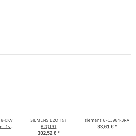
18-0KV
SIEMENS B2Q 191
siemens 6FC3984-3RA
er 1s +
B2Q191
33,61 €
*
302,52 €
*