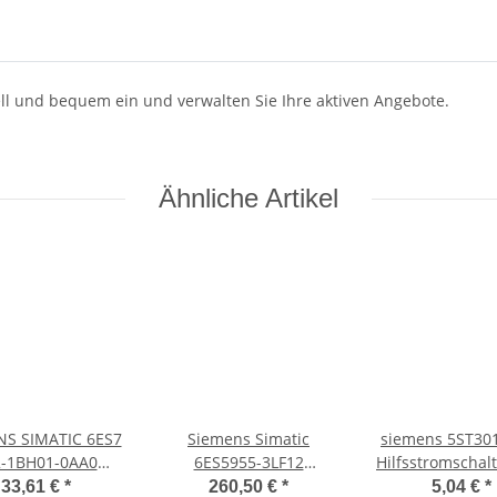
hnell und bequem ein und verwalten Sie Ihre aktiven Angebote.
Ähnliche Artikel
NS SIMATIC 6ES7
Siemens Simatic
siemens 5ST30
2-1BH01-0AA0
6ES5955-3LF12
Hilfsstromschalt
2-1BH01-0AA0 E-
Stromversorgung 6ES5
1ö FÜR LS UND FI
33,61 €
*
260,50 €
*
5,04 €
*