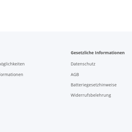
STAND 5
955-3LF12
SCHALTE
Gesetzliche Informationen
öglichkeiten
Datenschutz
formationen
AGB
Batteriegesetzhinweise
Widerrufsbelehrung