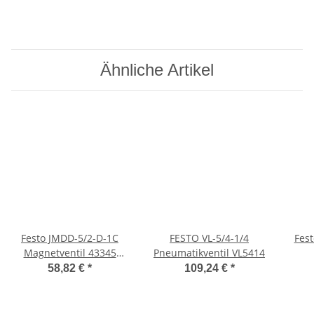
Ähnliche Artikel
Festo JMDD-5/2-D-1C
FESTO VL-5/4-1/4
Festo DGE-40-50-
Magnetventil 43345
Pneumatikventil VL5414
Normventil ISO-Ventil
Z
58,82 €
*
109,24 €
*
NEU OVP