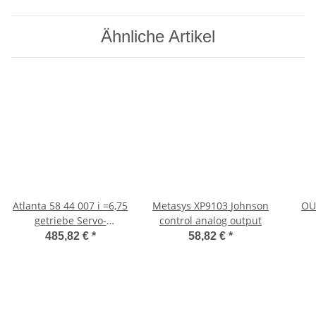
Ähnliche Artikel
Atlanta 58 44 007 i =6,75
Metasys XP9103 Johnson
OU
getriebe Servo-
control analog output
Schneckengetriebe
485,82 €
*
58,82 €
*
Atlanta 5844007