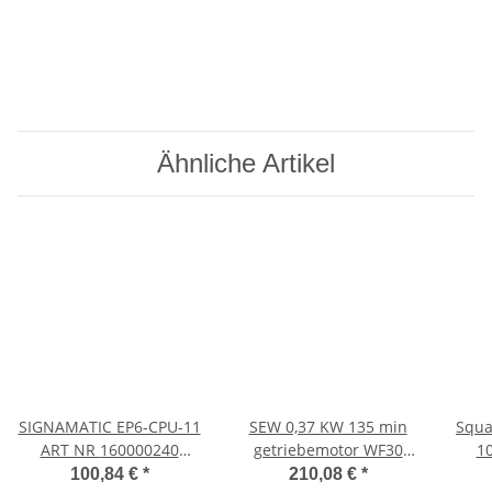
Ähnliche Artikel
SIGNAMATIC EP6-CPU-11
SEW 0,37 KW 135 min
Square D cl
ART NR 160000240
getriebemotor WF30
GEBRAUCHT
DT71D4/ASA1
100,84 €
*
210,08 €
*