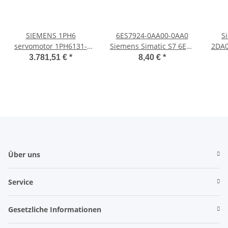
SIEMENS 1PH6
6ES7924-0AA00-0AA0
S
servomotor 1PH6131-
Siemens Simatic S7 6ES7
2DA0
4NG46 SPINDLE SERVO
924-0AA00-0AA0
3.781,51 €
*
8,40 €
*
MOTORS mit
lagerspuren
Über uns
Service
Gesetzliche Informationen