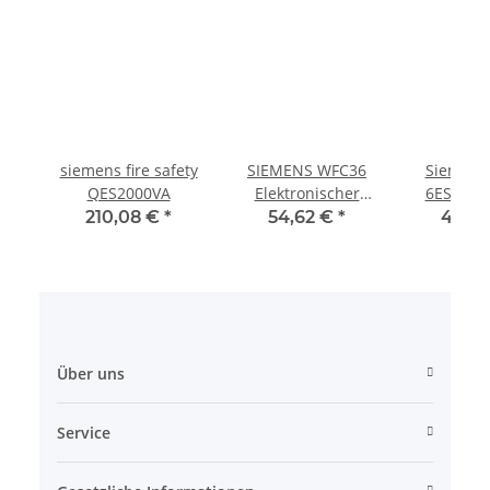
siemens fire safety
SIEMENS WFC36
Siemens 
QES2000VA
Elektronischer
6ES7 313
Wasserzähler
0AB0 6ES7313-
210,08 €
*
54,62 €
*
445,
6CF03
Über uns
Service