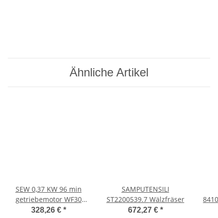
Ähnliche Artikel
SEW 0,37 KW 96 min
SAMPUTENSILI
getriebemotor WF30
ST2200539.7 Wälzfräser
8410
DT71D4/BMG/HR/ASB1
328,26 €
*
672,27 €
*