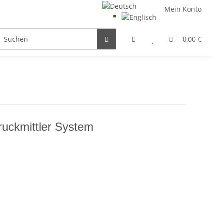
Mein Konto
FILTER / DROSSEL
GETRIEBEMOTOREN
HYDRAULI
0,00 €
ckmittler System