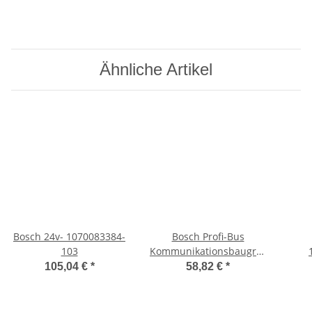
Ähnliche Artikel
Bosch 24v- 1070083384-
Bosch Profi-Bus
103
Kommunikationsbaugruppe
COM-P 1070078590-203
105,04 €
*
58,82 €
*