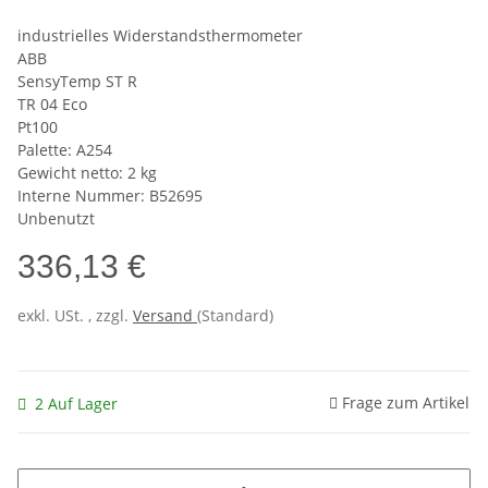
industrielles Widerstandsthermometer
ABB
SensyTemp ST R
TR 04 Eco
Pt100
Palette: A254
Gewicht netto: 2 kg
Interne Nummer: B52695
Unbenutzt
336,13 €
exkl. USt. , zzgl.
Versand
(Standard)
Frage zum Artikel
2 Auf Lager