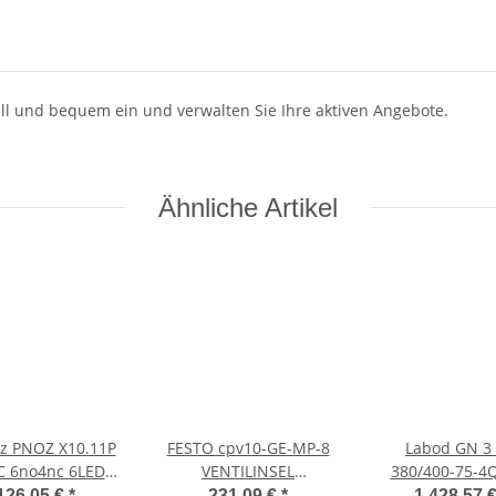
hnell und bequem ein und verwalten Sie Ihre aktiven Angebote.
Ähnliche Artikel
ilz PNOZ X10.11P
FESTO cpv10-GE-MP-8
Labod GN 3
C 6no4nc 6LED
VENTILINSEL
380/400-75-4
50 110088 top
18255sO07
THYRISTOR R
126,05 €
*
231,09 €
*
1.428,57 