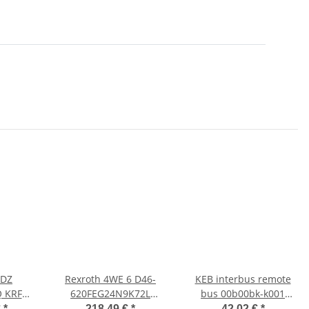
 DZ
Rexroth 4WE 6 D46-
KEB interbus remote
Q KRF
620FEG24N9K72L
bus 00b00bk-k001
EGLER
Hydraulicventil
00.B0.0BK-K001
€
*
218,49 €
*
42,02 €
*