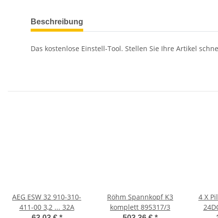
Beschreibung
Das kostenlose Einstell-Tool. Stellen Sie Ihre Artikel sc
AEG ESW 32 910-310-
Röhm Spannkopf K3
4 X P
411-00 3,2 ... 32A
komplett 895317/3
24D
7777
63,03 €
*
503,36 €
*