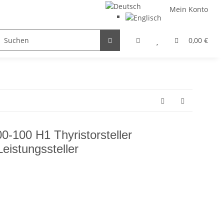
Mein Konto
FILTER / DROSSEL
GETRIEBEMOTOREN
HYDRAULI
0,00 €
-100 H1 Thyristorsteller
istungssteller