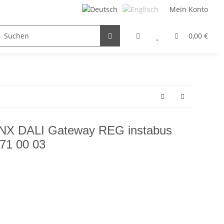
Mein Konto
FILTER / DROSSEL
GETRIEBEMOTOREN
HYDRAULI
0,00 €
KNX DALI Gateway REG instabus
571 00 03