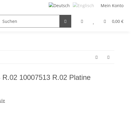
Mein Konto
FILTER / DROSSEL
GETRIEBEMOTOREN
HYDRAULI
0,00 €
 R.02 10007513 R.02 Platine
ule