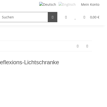
Mein Konto
FILTER / DROSSEL
GETRIEBEMOTOREN
HYDRAULI
0,00 €
eflexions-Lichtschranke