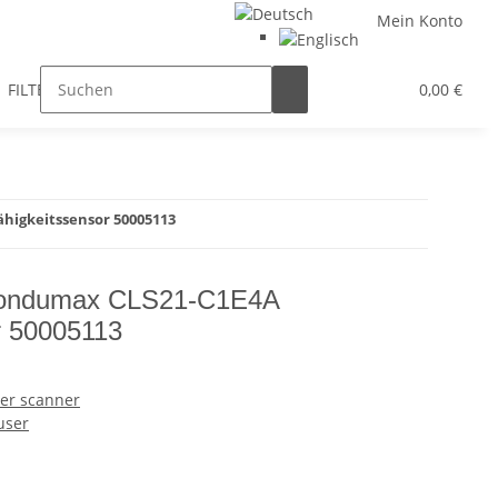
Mein Konto
FILTER / DROSSEL
GETRIEBEMOTOREN
HYDRAULIK
0,00 €
higkeitssensor 50005113
Condumax CLS21-C1E4A
or 50005113
er scanner
user