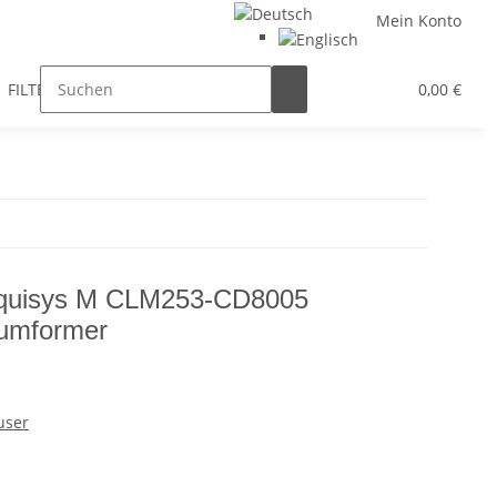
Mein Konto
FILTER / DROSSEL
GETRIEBEMOTOREN
HYDRAULIK
0,00 €
iquisys M CLM253-CD8005
sumformer
user