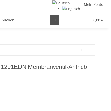
Mein Konto
FILTER / DROSSEL
GETRIEBEMOTOREN
HYDRAULI
0,00 €
1291EDN Membranventil-Antrieb