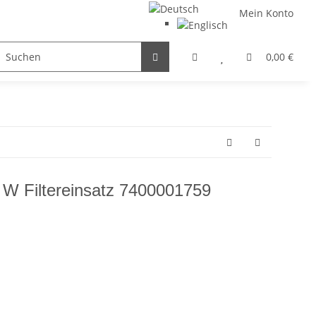
Mein Konto
FILTER / DROSSEL
GETRIEBEMOTOREN
HYDRAULI
0,00 €
 Filtereinsatz 7400001759