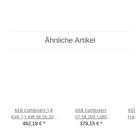
Ähnliche Artikel
KEB Combivert 1,8
KEB Combivert
KEB 1
KVA 1,1 KW 08.56.200
07.58.200-1289
Frequ
Frequenzumrichter
Frequenzumrichter
11KVA
462,18 €
*
378,15 €
*
6
inverter
1,4 KVA