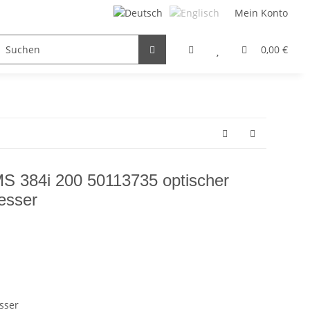
Mein Konto
FILTER / DROSSEL
GETRIEBEMOTOREN
HYDRAULI
0,00 €
MS 384i 200 50113735 optischer
esser
sser