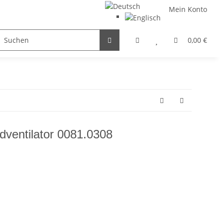
Mein Konto
FILTER / DROSSEL
GETRIEBEMOTOREN
HYDRAULI
0,00 €
entilator 0081.0308