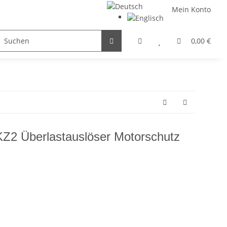
Mein Konto
FILTER / DROSSEL
GETRIEBEMOTOREN
HYDRAULI
0,00 €
Z2 Überlastauslöser Motorschutz