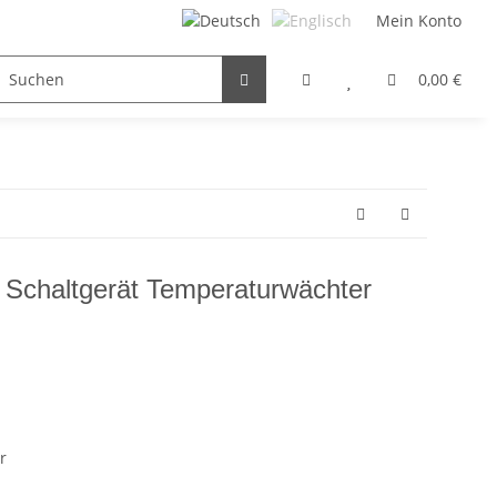
Mein Konto
FILTER / DROSSEL
GETRIEBEMOTOREN
HYDRAULI
0,00 €
chaltgerät Temperaturwächter
r