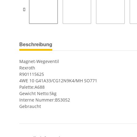
Beschreibung
Magnet-Wegeventil
Rexroth
R901115625
4WE 10 G41A33/CG12N9K4/MH SO771
Palette:A688
Gewicht Netto:5kg
Interne Nummer:B53052
Gebraucht