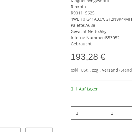
Magnet-Wegeventil
Rexroth
R901115625
4WE 10 G41A33/CG12N9K4/MH
Palette:A688
Gewicht Netto:5kg
Interne Nummer:B53052
Gebraucht
193,28 €
exkl. USt. , zzgl.
Versand
(Stand
1 Auf Lager