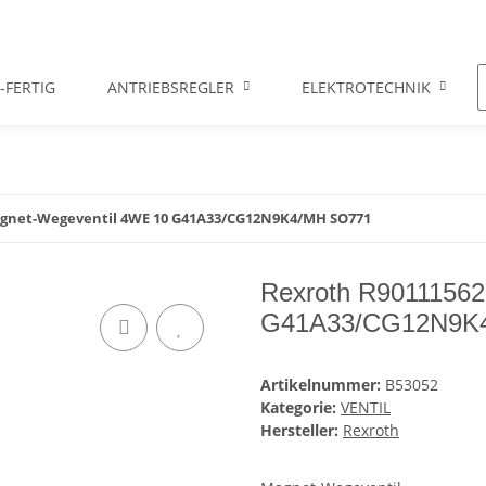
-FERTIG
ANTRIEBSREGLER
ELEKTROTECHNIK
agnet-Wegeventil 4WE 10 G41A33/CG12N9K4/MH SO771
Rexroth R90111562
G41A33/CG12N9K
Artikelnummer:
B53052
Kategorie:
VENTIL
Hersteller:
Rexroth