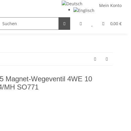
Mein Konto
FILTER / DROSSEL
GETRIEBEMOTOREN
HYDRAULI
0,00 €
5 Magnet-Wegeventil 4WE 10
4/MH SO771