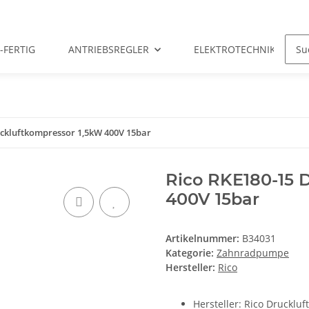
-FERTIG
ANTRIEBSREGLER
ELEKTROTECHNIK
uckluftkompressor 1,5kW 400V 15bar
Rico RKE180-15 
400V 15bar
Artikelnummer:
B34031
Kategorie:
Zahnradpumpe
Hersteller:
Rico
Hersteller: Rico Druckl