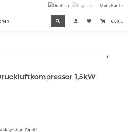
Mein Konto
FILTER / DROSSEL
GETRIEBEMOTOREN
0,00 €
HYDRAUL
Druckluftkompressor 1,5kW
uftanlagenbau GmbH