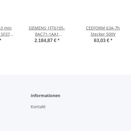
53 min
SIEMENS 1FT6105-
CEEFORM 63A-7h
 SF37
8AC71-1AA1
Stecker 500V
ASA1
servomotor
*
2.184,87 €
*
63,03 €
*
E
1FT61058AC711AA1
Informationen
Kontakt