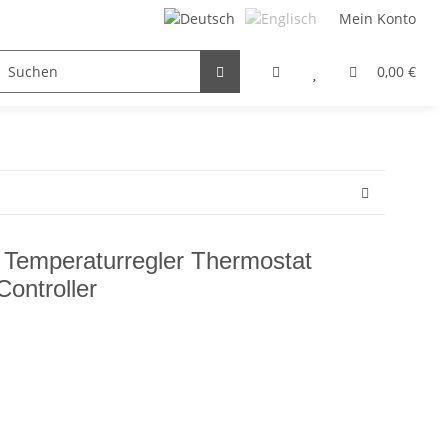
Mein Konto
FILTER / DROSSEL
GETRIEBEMOTOREN
HYDRAULI
0,00 €
Temperaturregler Thermostat
ontroller