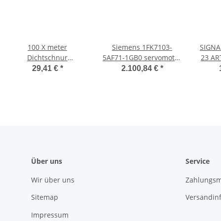
100 X meter
Siemens 1FK7103-
SIGNA
Dichtschnur
5AF71-1GB0 servomotor
Kamindichtung
1FK71035AF711GB0
29,41 €
*
2.100,84 €
*
Türdichtung 7mm
servo motor
Dichtband
Ofendichtung
Über uns
Service
Wir über uns
Zahlungsm
Sitemap
Versandin
Impressum