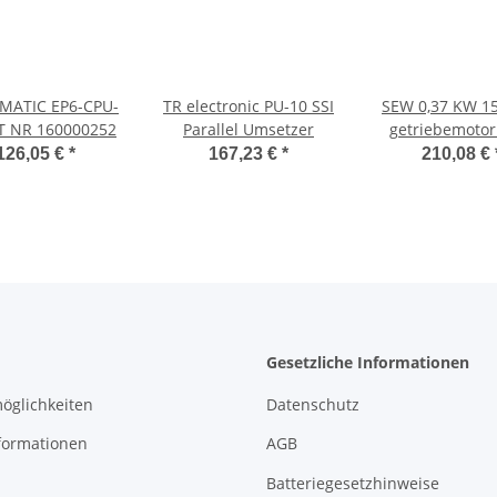
MATIC EP6-CPU-
TR electronic PU-10 SSI
SEW 0,37 KW 1
23 ART NR 160000252
Parallel Umsetzer
getriebemotor
DT71D4/TF/Z/
126,05 €
*
167,23 €
*
210,08 €
EURODRIV
Gesetzliche Informationen
öglichkeiten
Datenschutz
formationen
AGB
Batteriegesetzhinweise