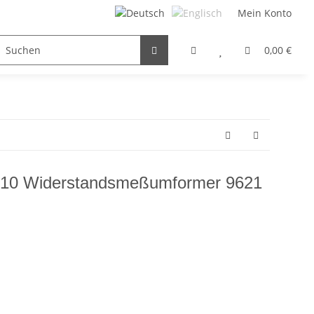
Mein Konto
FILTER / DROSSEL
GETRIEBEMOTOREN
HYDRAULI
0,00 €
-10 Widerstandsmeßumformer 9621