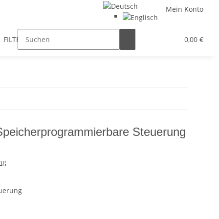
Mein Konto
FILTER / DROSSEL
GETRIEBEMOTOREN
HYDRAULIK
0,00 €
peicherprogrammierbare Steuerung
ng
euerung