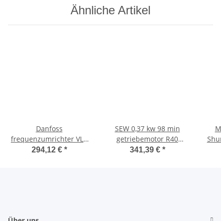
Ähnliche Artikel
Danfoss
SEW 0,37 kw 98 min
M
frequenzumrichter VLT
getriebemotor R40
Shun
3003 175H1011 inverter
DT71D4/BMG/ASA1
294,12 €
*
341,39 €
*
380-415V
EURODRIVE neu
Über uns