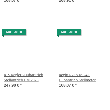
168,07 €
*
268,91 €
*
AUF LAGER
AUF LAGER
R+S Regler vHubantrieb
Regin RVAN18-24A
Stellantrieb HM 2025
Hubantrieb Stellmotor
247,90 €
*
168,07 €
*