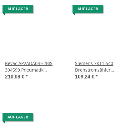
AUF LAGER
AUF LAGER
Revac AP2ADA0BH2BIS
Siemens 7KT1 540
304599 Pneumatik
Drehstromzähler
Stellantrieb Typ-AP
Energiezähler 7KT1540
210,08 €
*
109,24 €
*
AUF LAGER