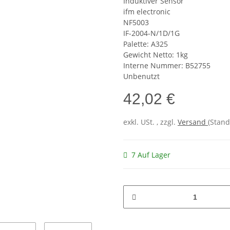
Induktiver Sensor
ifm electronic
NF5003
IF-2004-N/1D/1G
Palette: A325
Gewicht Netto: 1kg
Interne Nummer: B52755
Unbenutzt
42,02 €
exkl. USt. , zzgl.
Versand
(Stand
7 Auf Lager