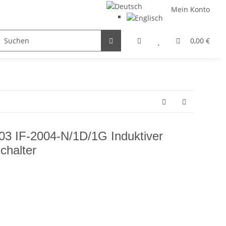
Mein Konto
FILTER / DROSSEL
GETRIEBEMOTOREN
HYDRAULI
0,00 €
003 IF-2004-N/1D/1G Induktiver
chalter