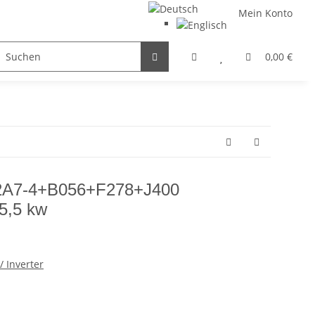
Mein Konto
FILTER / DROSSEL
GETRIEBEMOTOREN
HYDRAULI
0,00 €
2A7-4+B056+F278+J400
5,5 kw
 Inverter