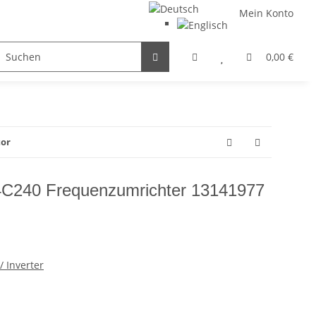
Mein Konto
FILTER / DROSSEL
GETRIEBEMOTOREN
HYDRAULI
0,00 €
tor
C240 Frequenzumrichter 13141977
 Inverter