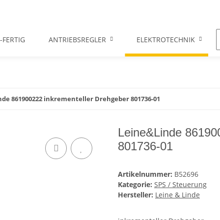
-FERTIG
ANTRIEBSREGLER
ELEKTROTECHNIK
nde 861900222 inkrementeller Drehgeber 801736-01
Leine&Linde 861900
801736-01
Artikelnummer:
B52696
Kategorie:
SPS / Steuerung
Hersteller:
Leine & Linde