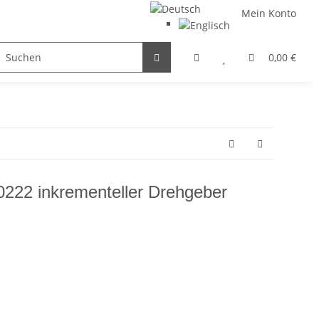
Mein Konto
FILTER / DROSSEL
GETRIEBEMOTOREN
HYDRAULI
0,00 €
222 inkrementeller Drehgeber