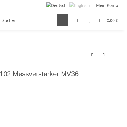
Mein Konto
FILTER / DROSSEL
GETRIEBEMOTOREN
HYDRAULI
0,00 €
102 Messverstärker MV36