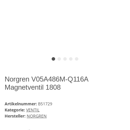
Norgren V05A486M-Q116A
Magnetventil 1808
Artikelnummer:
B51729
Kategorie:
VENTIL
Hersteller:
NORGREN